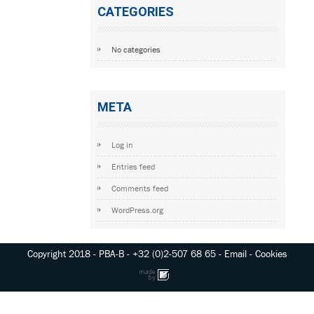
CATEGORIES
No categories
META
Log in
Entries feed
Comments feed
WordPress.org
Copyright 2018
-
PBA-B
-
+32 (0)2-507 68 65
-
Email
-
Cookies